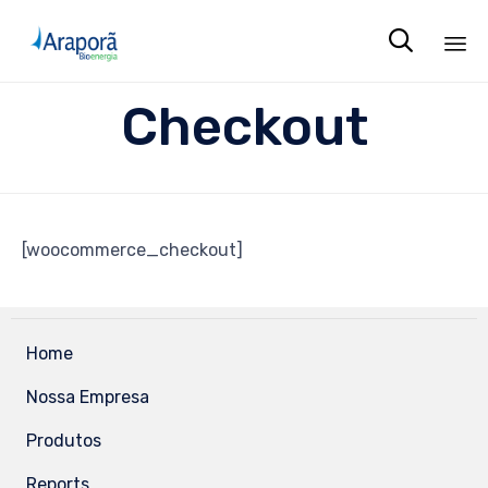

Sk
Checkout
to
co
[woocommerce_checkout]
Home
Nossa Empresa
Produtos
Reports