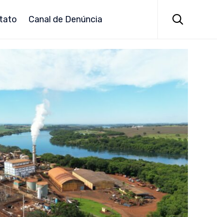
Skip
to

tato
Canal de Denúncia
content