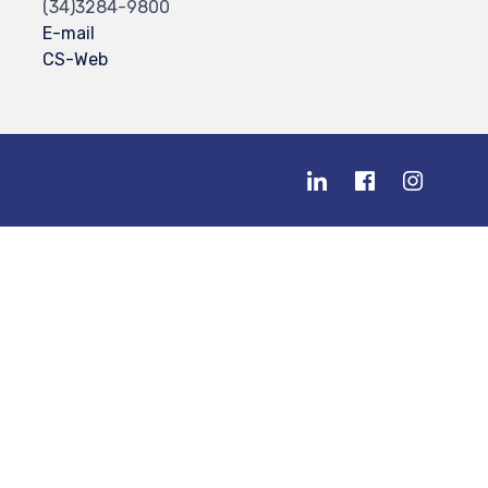
(34)3284-9800
E-mail
CS-Web