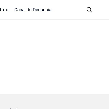
Skip
to

tato
Canal de Denúncia
content