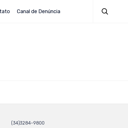
Skip
to

tato
Canal de Denúncia
content
(34)3284-9800