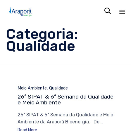

Sk
Categoria:
to
co
Qualidade
Category
,
Meio Ambiente
Qualidade
26ª SIPAT & 6ª Semana da Qualidade
e Meio Ambiente
26ª SIPAT & 6ª Semana da Qualidade e Meio
Ambiente da Araporã Bioenergia. De...
Read More